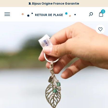
🧵 Bijoux Origine France Garantie
0
Ajoute
à
votre
liste
d'envi