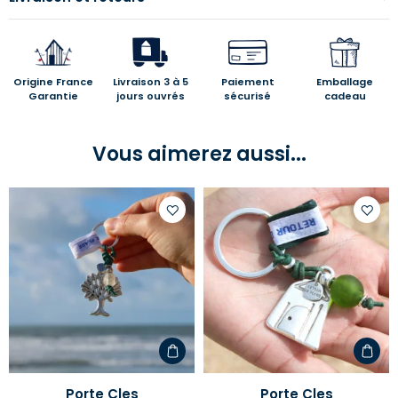
Origine France
Livraison 3 à 5
Paiement
Emballage
Garantie
jours ouvrés
sécurisé
cadeau
Vous aimerez aussi...
Ajouter
Ajoute
à
à
votre
votre
liste
liste
d'envies
d'envi
Porte Cles
Porte Cles