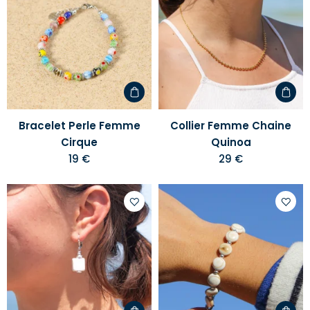
Ajouter
Ajoute
à
à
votre
votre
liste
liste
d'envies
d'envi
Bracelet Perle Femme
Collier Femme Chaine
Cirque
Quinoa
19 €
29 €
Ajouter
Ajoute
à
à
votre
votre
liste
liste
d'envies
d'envi