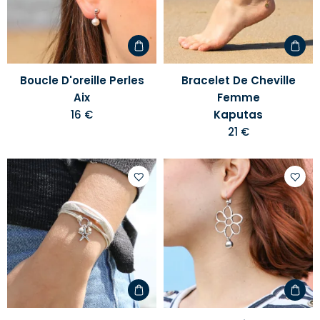
liste
liste
d'envies
d'envi
Boucle D'oreille Perles
Bracelet De Cheville
Aix
Femme
16 €
Kaputas
21 €
Ajouter
Ajoute
à
à
votre
votre
liste
liste
d'envies
d'envi