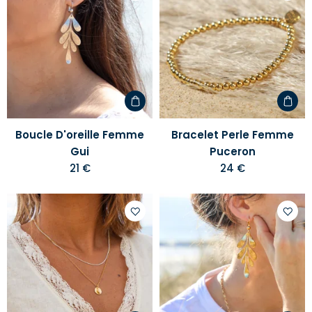
Ajouter
Ajoute
à
à
votre
votre
liste
liste
d'envies
d'envi
Boucle D'oreille Femme
Bracelet Perle Femme
Gui
Puceron
21 €
24 €
Ajouter
Ajoute
à
à
votre
votre
liste
liste
d'envies
d'envi