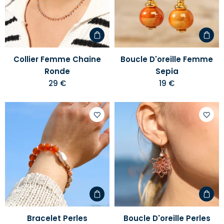
liste
liste
d'envies
d'envi
Collier Femme Chaine
Boucle D'oreille Femme
Ronde
Sepia
29 €
19 €
Ajouter
Ajoute
à
à
votre
votre
liste
liste
d'envies
d'envi
Bracelet Perles
Boucle D'oreille Perles