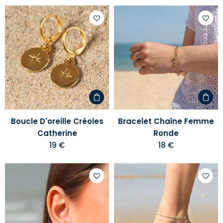
Ajouter
Ajoute
à
à
votre
votre
liste
liste
d'envies
d'envi
Boucle D'oreille Créoles
Bracelet Chaîne Femme
Catherine
Ronde
19 €
18 €
Ajouter
Ajoute
à
à
votre
votre