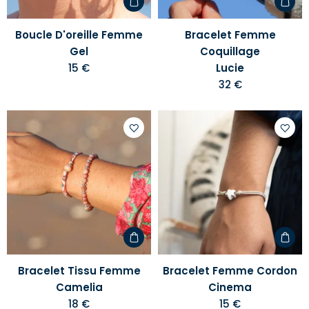
Boucle D'oreille Femme
Bracelet Femme
Gel
Coquillage
15 €
Lucie
32 €
Ajouter
Ajoute
à
à
votre
votre
liste
liste
d'envies
d'envi
Bracelet Tissu Femme
Bracelet Femme Cordon
Camelia
Cinema
18 €
15 €