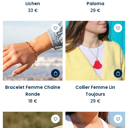
Lichen
Paloma
33 €
29 €
Ajouter
Ajoute
à
à
votre
votre
liste
liste
d'envies
d'envi
Bracelet Femme Chaîne
Collier Femme Lin
Ronde
Toujours
18 €
29 €
Ajouter
Ajoute