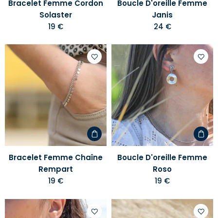
Bracelet Femme Cordon
Boucle D'oreille Femme
Solaster
Janis
19 €
24 €
Ajouter
Ajoute
à
à
votre
votre
liste
liste
d'envies
d'envi
Bracelet Femme Chaîne
Boucle D'oreille Femme
Rempart
Roso
19 €
19 €