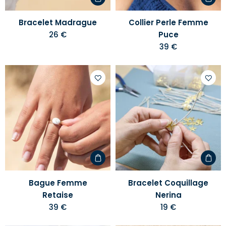
Bracelet Madrague
Collier Perle Femme
26 €
Puce
39 €
Ajouter
Ajoute
à
à
votre
votre
liste
liste
d'envies
d'envi
Bague Femme
Bracelet Coquillage
Retaise
Nerina
39 €
19 €