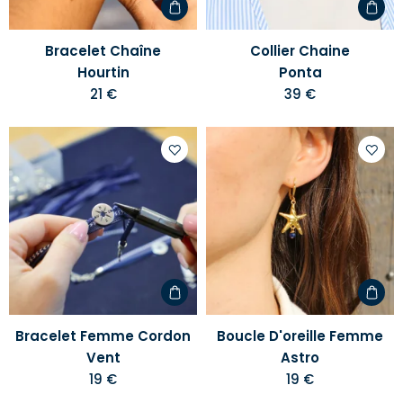
Bracelet Chaîne
Collier Chaine
Hourtin
Ponta
21 €
39 €
Ajouter
Ajoute
à
à
votre
votre
liste
liste
d'envies
d'envi
Bracelet Femme Cordon
Boucle D'oreille Femme
Vent
Astro
19 €
19 €