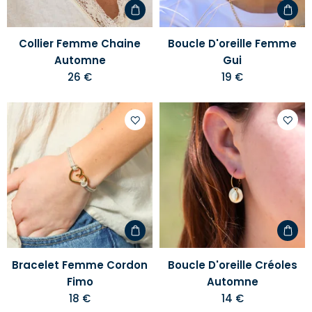
Collier Femme Chaine
Boucle D'oreille Femme
Automne
Gui
26 €
19 €
Ajouter
Ajoute
à
à
votre
votre
liste
liste
d'envies
d'envi
Bracelet Femme Cordon
Boucle D'oreille Créoles
Fimo
Automne
18 €
14 €