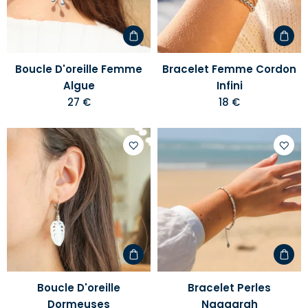
d'envies
d'envi
Boucle D'oreille Femme
Bracelet Femme Cordon
Algue
Infini
27 €
18 €
Ajouter
Ajoute
à
à
votre
votre
liste
liste
d'envies
d'envi
Boucle D'oreille
Bracelet Perles
Dormeuses
Naqqarah