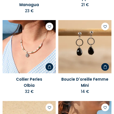
Managua
21 €
23 €
Ajouter
Ajoute
à
à
votre
votre
liste
liste
d'envies
d'envi
Collier Perles
Boucle D'oreille Femme
Olbia
Mini
32 €
14 €