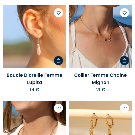
Ajouter
Ajoute
à
à
votre
votre
liste
liste
d'envies
d'envi
Boucle D'oreille Femme
Collier Femme Chaine
Lupita
Mignon
19 €
21 €
Ajouter
Ajoute
à
à
votre
votre