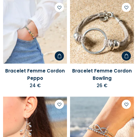
Ajouter
Ajoute
à
à
votre
votre
liste
liste
d'envies
d'envi
Bracelet Femme Cordon
Bracelet Femme Cordon
Peppo
Bowling
24 €
26 €
Ajouter
Ajoute
à
à
votre
votre
liste
liste