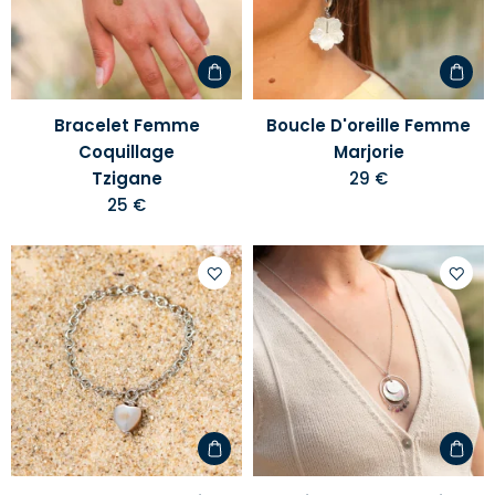
liste
liste
d'envies
d'envi
Bracelet Femme
Boucle D'oreille Femme
Coquillage
Marjorie
Tzigane
29 €
25 €
Ajouter
Ajoute
à
à
votre
votre
liste
liste
d'envies
d'envi