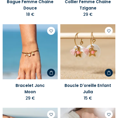
Bague Femme Chaine
Collier Femme Chaine
Douce
Tzigane
18 €
29 €
Ajouter
Ajoute
à
à
votre
votre
liste
liste
d'envies
d'envi
Bracelet Jonc
Boucle D'oreille Enfant
Moon
Julia
29 €
15 €