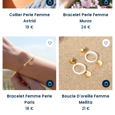
Collier Perle Femme
Bracelet Perle Femme
Astrid
Murzo
19 €
24 €
Ajouter
Ajoute
à
à
votre
votre
liste
liste
d'envies
d'envi
Bracelet Femme Perle
Boucle D'oreille Femme
Paris
Mellita
18 €
21 €