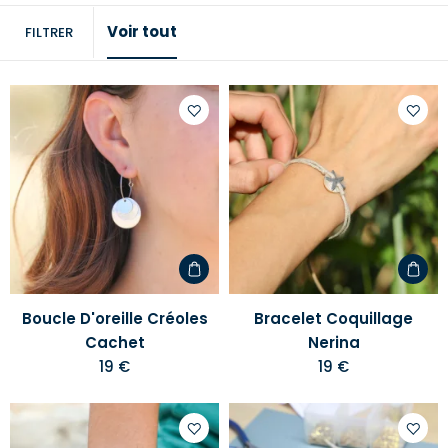
Voir tout
FILTRER
Ajouter
Ajoute
à
à
votre
votre
liste
liste
d'envies
d'envi
Boucle D'oreille Créoles
Bracelet Coquillage
Cachet
Nerina
19 €
19 €