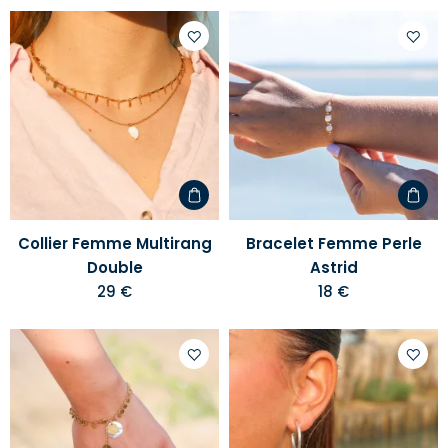
Ajouter
Ajoute
à
à
votre
votre
liste
liste
d'envies
d'envi
Collier Femme Multirang
Bracelet Femme Perle
Double
Astrid
29 €
18 €
Ajouter
Ajoute
à
à
votre
votre