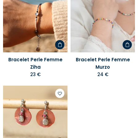
Ajouter
Ajoute
à
à
votre
votre
liste
liste
d'envies
d'envi
Bracelet Perle Femme
Bracelet Perle Femme
Ziha
Murzo
23 €
24 €
Ajouter
à
votre
liste
d'envies