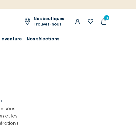
0
Nos boutiques
Trouvez-nous
e aventure
Nos sélections
!
pensées
an et les
ration !