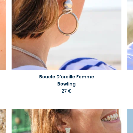
Boucle D'oreille Femme
Bowling
27 €