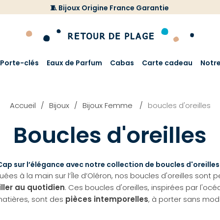
🧵 Bijoux Origine France Garantie
Porte-clés
Eaux de Parfum
Cabas
Carte cadeau
Notr
Accueil
Bijoux
Bijoux Femme
boucles d'oreilles
Boucles d'oreilles
Cap sur l’élégance avec notre collection de boucles d'oreilles 
uées à la main sur l’Île d’Oléron, nos boucles d'oreilles sont 
iller au quotidien
. Ces boucles d'oreilles, inspirées par l'océ
matières, sont des
pièces intemporelles
, à porter sans modé