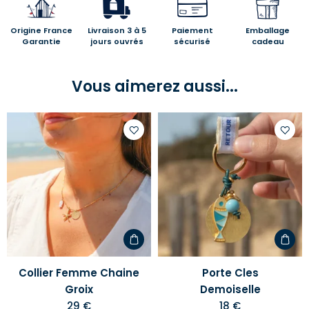
Origine France
Livraison 3 à 5
Paiement
Emballage
Garantie
jours ouvrés
sécurisé
cadeau
Vous aimerez aussi...
Ajouter
Ajoute
à
à
votre
votre
liste
liste
d'envies
d'envi
Collier Femme Chaine
Porte Cles
Groix
Demoiselle
29 €
18 €