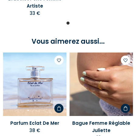
Artiste
33 €
Vous aimerez aussi...
Ajouter
Ajoute
à
à
votre
votre
liste
liste
d'envies
d'envi
Parfum Eclat De Mer
Bague Femme Réglable
38 €
Juliette