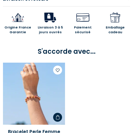
Origine France
Livraison 3 à 5
Paiement
Emballage
Garantie
jours ouvrés
sécurisé
cadeau
S'accorde avec...
Ajouter
à
votre
liste
d'envies
Bracelet Perle Femme