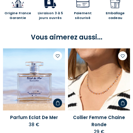
Origine France
Livraison 3 à 5
Paiement
Emballage
Garantie
jours ouvrés
sécurisé
cadeau
Vous aimerez aussi...
Ajouter
Ajoute
à
à
votre
votre
liste
liste
d'envies
d'envi
Parfum Eclat De Mer
Collier Femme Chaine
38 €
Ronde
29 €