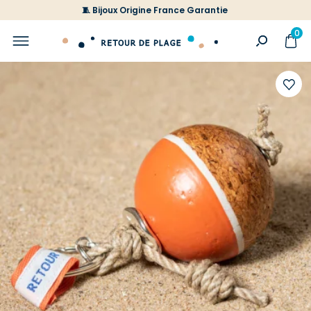
🧵 Bijoux Origine France Garantie
0
Ajoute
à
votre
liste
d'envi