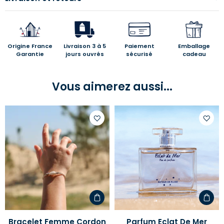
Origine France
Livraison 3 à 5
Paiement
Emballage
Garantie
jours ouvrés
sécurisé
cadeau
Vous aimerez aussi...
Ajouter
Ajoute
à
à
votre
votre
liste
liste
d'envies
d'envi
Bracelet Femme Cordon
Parfum Eclat De Mer