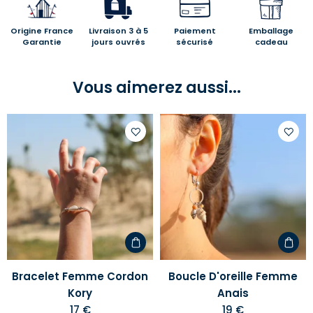
Origine France
Livraison 3 à 5
Paiement
Emballage
Garantie
jours ouvrés
sécurisé
cadeau
Vous aimerez aussi...
Ajouter
Ajoute
à
à
votre
votre
liste
liste
d'envies
d'envi
Bracelet Femme Cordon
Boucle D'oreille Femme
Kory
Anais
17 €
19 €