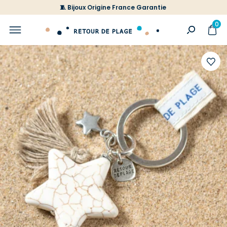
🧵 Bijoux Origine France Garantie
0
Ajoute
à
votre
liste
d'envi