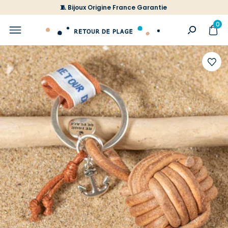
🧵 Bijoux Origine France Garantie
0
Ajoute
à
votre
liste
d'envi