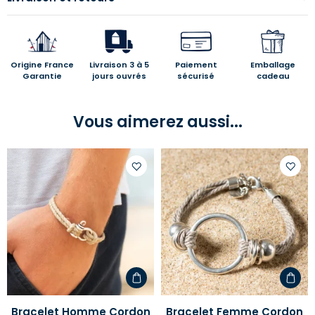
Origine France
Livraison 3 à 5
Paiement
Emballage
Garantie
jours ouvrés
sécurisé
cadeau
Vous aimerez aussi...
Ajouter
Ajoute
à
à
votre
votre
liste
liste
d'envies
d'envi
Bracelet Homme Cordon
Bracelet Femme Cordon