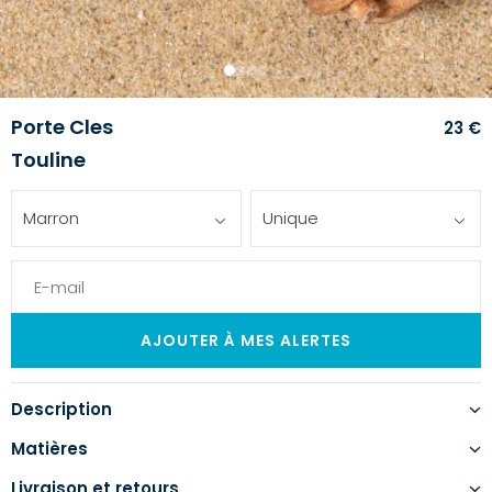
1
2
3
4
Porte Cles
23 €
Touline
Marron
Unique
Description
Matières
Livraison et retours