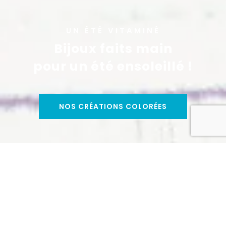
UN ÉTÉ VITAMINÉ
Bijoux faits main
pour un été ensoleillé !
NOS CRÉATIONS COLORÉES
Fabrication Française
Made in Oléron