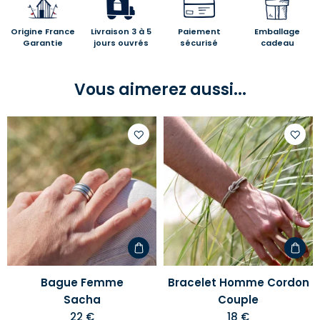
Origine France
Livraison 3 à 5
Paiement
Emballage
Garantie
jours ouvrés
sécurisé
cadeau
Vous aimerez aussi...
Ajouter
Ajoute
à
à
votre
votre
liste
liste
d'envies
d'envi
Bague Femme
Bracelet Homme Cordon
Sacha
Couple
22 €
18 €