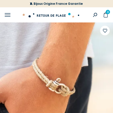
🧵 Bijoux Origine France Garantie
0
Ajoute
à
votre
liste
d'envi