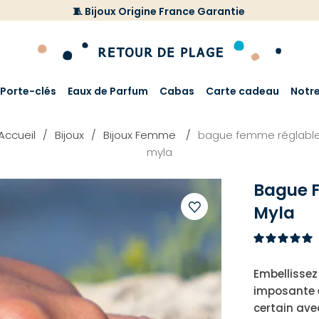
🧵 Bijoux Origine France Garantie
Porte-clés
Eaux de Parfum
Cabas
Carte cadeau
Notr
Accueil
Bijoux
Bijoux Femme
bague femme réglabl
myla
Bague 
Myla
Ajouter
à
votre
Embellissez
liste
imposante e
d'envies
certain ave