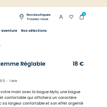
0
Nos boutiques
Trouvez-nous
e aventure
Nos sélections
e
Femme Réglable
18 €
5
/
5
-
1
avis
 votre main avec la bague Myla, une bague
t confortable qui affichera un caractère
c sa largeur confortable et son effet argenté