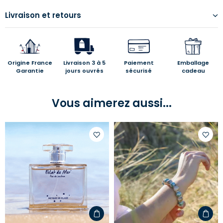
Livraison et retours
Origine France
Livraison 3 à 5
Paiement
Emballage
Garantie
jours ouvrés
sécurisé
cadeau
Vous aimerez aussi...
Ajouter
Ajoute
à
à
votre
votre
liste
liste
d'envies
d'envi