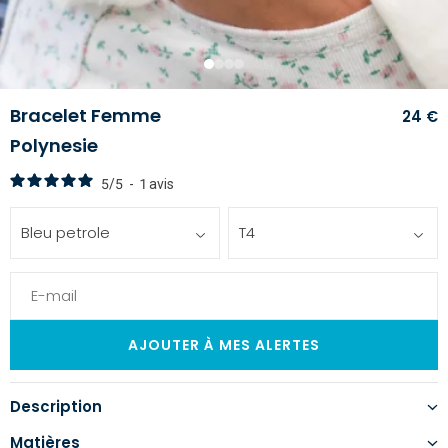
1
2
3
4
Bracelet Femme
24 €
Polynesie
5
/
5
-
1
avis
Bleu petrole
T4
Description
Matières