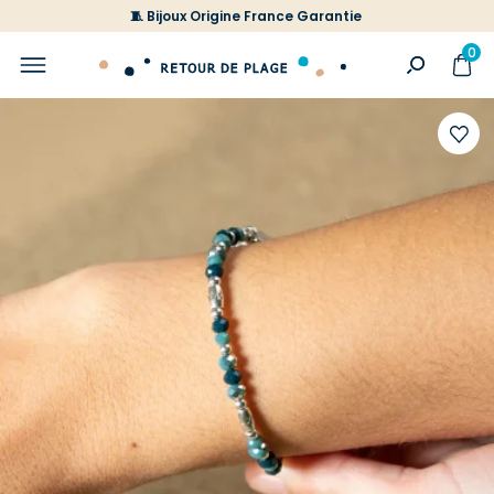
🧵 Bijoux Origine France Garantie
0
Ajoute
à
votre
liste
d'envi