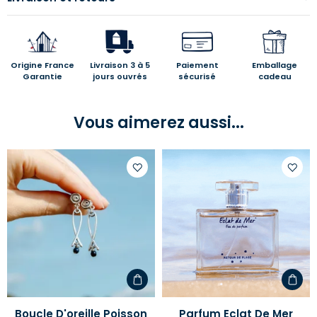
Origine France
Livraison 3 à 5
Paiement
Emballage
Garantie
jours ouvrés
sécurisé
cadeau
Vous aimerez aussi...
Ajouter
Ajoute
à
à
votre
votre
liste
liste
d'envies
d'envi
Boucle D'oreille Poisson
Parfum Eclat De Mer