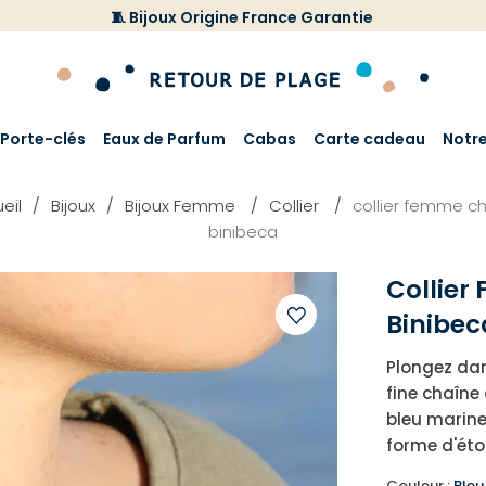
🧵 Bijoux Origine France Garantie
Porte-clés
Eaux de Parfum
Cabas
Carte cadeau
Notr
eil
Bijoux
Bijoux Femme
Collier
collier femme c
binibeca
Collie
Binibec
Ajouter
Plongez dans
à
fine chaîne
votre
bleu marine
liste
forme d'étoi
d'envies
Couleur :
Bleu