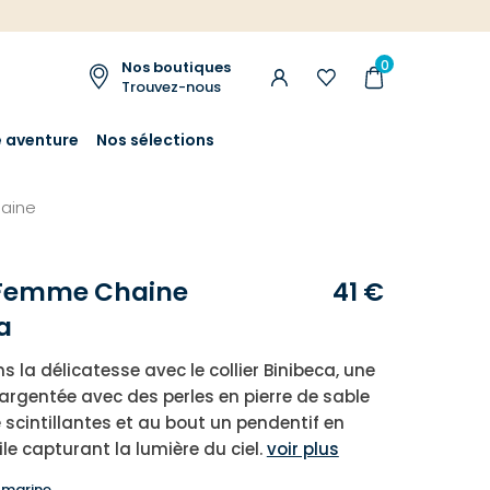
0
Nos boutiques
Trouvez-nous
e aventure
Nos sélections
haine
r Femme Chaine
41 €
a
 la délicatesse avec le collier Binibeca, une
 argentée avec des perles en pierre de sable
 scintillantes et au bout un pendentif en
le capturant la lumière du ciel.
voir plus
 marine