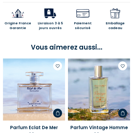
Origine France
Livraison 3 à 5
Paiement
Emballage
Garantie
jours ouvrés
sécurisé
cadeau
Vous aimerez aussi...
Ajouter
Ajoute
à
à
votre
votre
liste
liste
d'envies
d'envi
Parfum Eclat De Mer
Parfum Vintage Homme