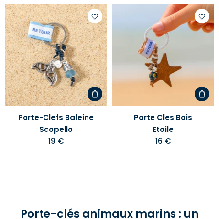
Ajouter
Ajoute
à
à
votre
votre
liste
liste
d'envies
d'envi
Porte-Clefs Baleine
Porte Cles Bois
Scopello
Etoile
19 €
16 €
Porte-clés animaux marins : un