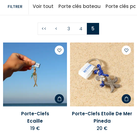
Voir tout
Porte clés bateau
Porte clés po
FILTRER
<<
<
3
4
5
Ajouter
Ajoute
à
à
votre
votre
liste
liste
d'envies
d'envi
Porte-Clefs
Porte-Clefs Etoile De Mer
Ecaille
Pineda
19 €
20 €