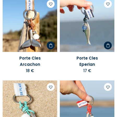
Ajouter
Ajoute
à
à
votre
votre
liste
liste
d'envies
d'envi
Porte Cles
Porte Cles
Arcachon
Eperlan
18 €
17 €
Ajouter
Ajoute
à
à
votre
votre
liste
liste