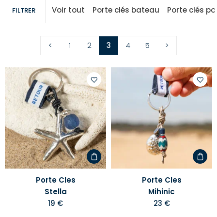
Voir tout
Porte clés bateau
Porte clés po
FILTRER
<
1
2
3
4
5
>
Ajouter
Ajoute
à
à
votre
votre
liste
liste
d'envies
d'envi
Porte Cles
Porte Cles
Stella
Mihinic
19 €
23 €