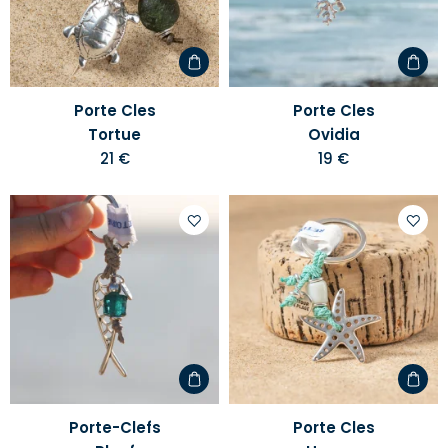
liste
liste
d'envies
d'envi
Porte Cles
Porte Cles
Tortue
Ovidia
21 €
19 €
Ajouter
Ajoute
à
à
votre
votre
liste
liste
d'envies
d'envi
Porte-Clefs
Porte Cles