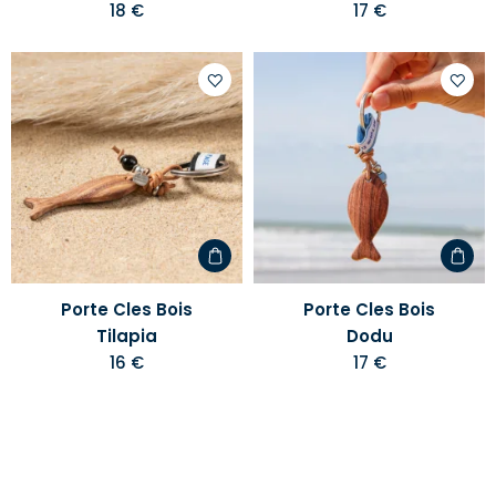
18 €
17 €
Ajouter
Ajoute
à
à
votre
votre
liste
liste
d'envies
d'envi
Porte Cles Bois
Porte Cles Bois
Tilapia
Dodu
16 €
17 €