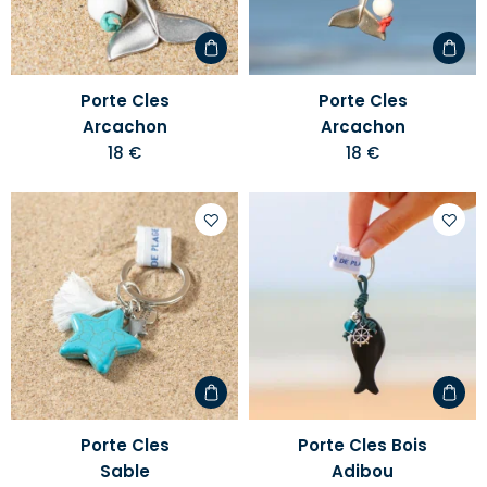
d'envies
d'envi
Porte Cles
Porte Cles
Arcachon
Arcachon
18 €
18 €
Ajouter
Ajoute
à
à
votre
votre
liste
liste
d'envies
d'envi
Porte Cles
Porte Cles Bois
Sable
Adibou