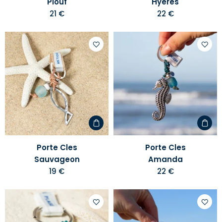
Plouf
Hyeres
21 €
22 €
Ajouter
Ajoute
à
à
votre
votre
liste
liste
d'envies
d'envi
Porte Cles
Porte Cles
Sauvageon
Amanda
19 €
22 €
Ajouter
Ajoute