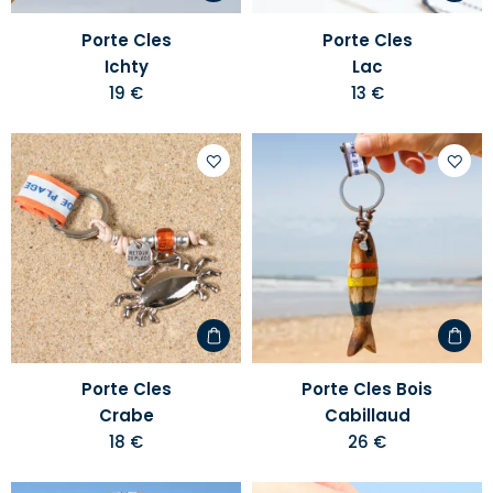
Porte Cles
Porte Cles
Ichty
Lac
19 €
13 €
Ajouter
Ajoute
à
à
votre
votre
liste
liste
d'envies
d'envi
Porte Cles
Porte Cles Bois
Crabe
Cabillaud
18 €
26 €