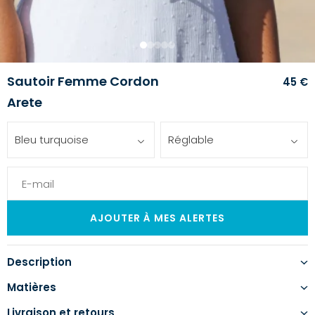
1
2
3
4
5
Sautoir Femme Cordon
45 €
Arete
Bleu turquoise
Réglable
Description
Matières
Livraison et retours