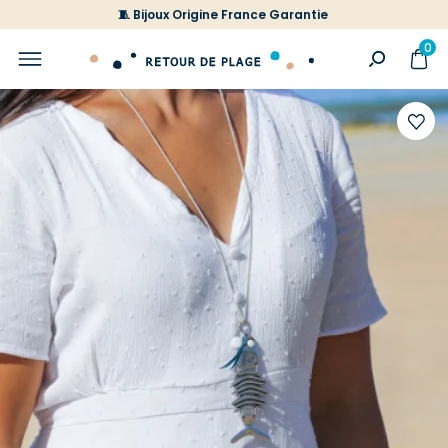
🧵 Bijoux Origine France Garantie
0
Ajoute
à
votre
liste
d'envi