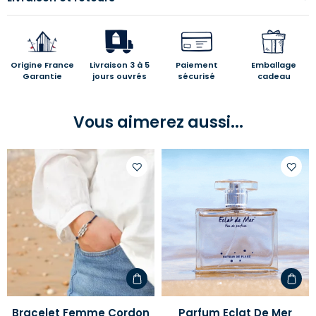
Origine France
Livraison 3 à 5
Paiement
Emballage
Garantie
jours ouvrés
sécurisé
cadeau
Vous aimerez aussi...
Ajouter
Ajoute
à
à
votre
votre
liste
liste
d'envies
d'envi
Bracelet Femme Cordon
Parfum Eclat De Mer