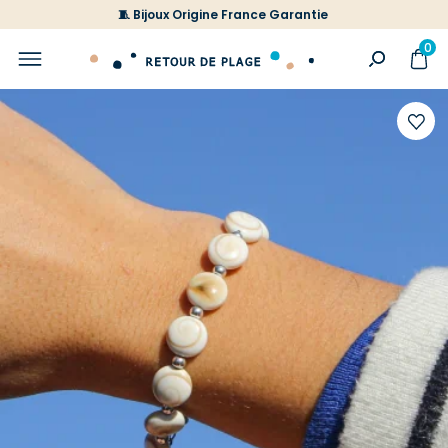
🧵 Bijoux Origine France Garantie
0
Ajoute
à
votre
liste
d'envi