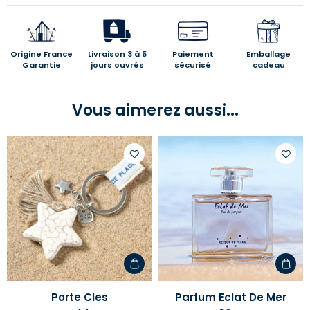
Origine France
Livraison 3 à 5
Paiement
Emballage
Garantie
jours ouvrés
sécurisé
cadeau
Vous aimerez aussi...
Ajouter
Ajoute
à
à
votre
votre
liste
liste
d'envies
d'envi
Porte Cles
Parfum Eclat De Mer