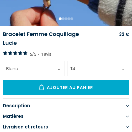
1
2
3
4
5
Bracelet Femme Coquillage
32 €
Lucie
5
/
5
-
1
avis
Blanc
T4
AJOUTER AU PANIER
Description
Matières
Livraison et retours