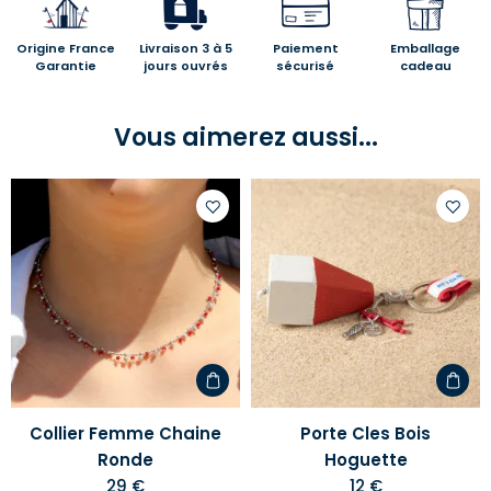
Origine France
Livraison 3 à 5
Paiement
Emballage
Garantie
jours ouvrés
sécurisé
cadeau
Vous aimerez aussi...
Ajouter
Ajoute
à
à
votre
votre
liste
liste
d'envies
d'envi
Collier Femme Chaine
Porte Cles Bois
Ronde
Hoguette
29 €
12 €