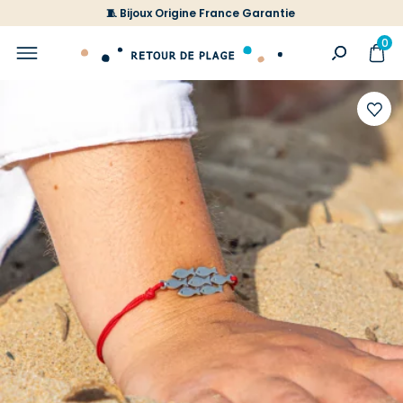
🧵 Bijoux Origine France Garantie
0
Ajoute
à
votre
liste
d'envi