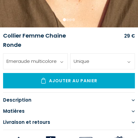
1
2
3
4
Collier Femme Chaine
29 €
Ronde
Emeraude multicolore
Unique
AJOUTER AU PANIER
Description
Matières
Livraison et retours