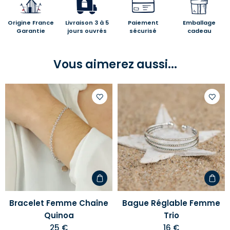
Origine France
Livraison 3 à 5
Paiement
Emballage
Garantie
jours ouvrés
sécurisé
cadeau
Vous aimerez aussi...
Ajouter
Ajoute
à
à
votre
votre
liste
liste
d'envies
d'envi
Bracelet Femme Chaîne
Bague Réglable Femme
Quinoa
Trio
25 €
16 €