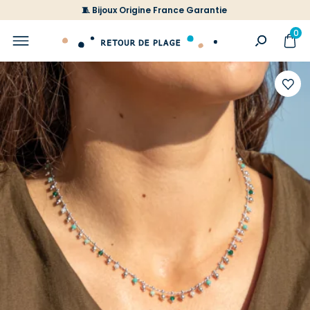
🧵 Bijoux Origine France Garantie
0
Ajoute
à
votre
liste
d'envi