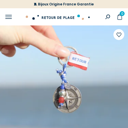
🧵 Bijoux Origine France Garantie
0
Ajoute
à
votre
liste
d'envi