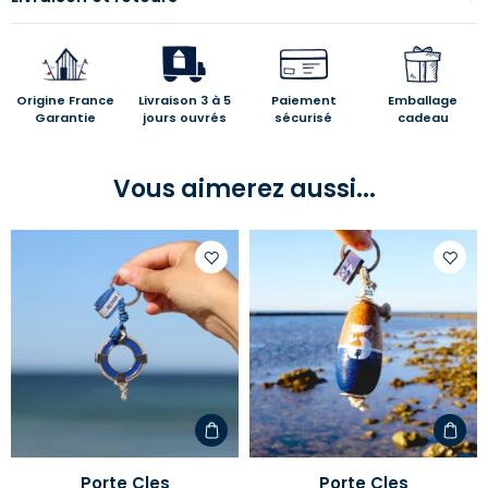
Origine France
Livraison 3 à 5
Paiement
Emballage
Garantie
jours ouvrés
sécurisé
cadeau
Vous aimerez aussi...
Ajouter
Ajoute
à
à
votre
votre
liste
liste
d'envies
d'envi
Porte Cles
Porte Cles