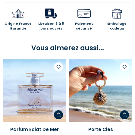
Origine France
Livraison 3 à 5
Paiement
Emballage
Garantie
jours ouvrés
sécurisé
cadeau
Vous aimerez aussi...
Ajouter
Ajoute
à
à
votre
votre
liste
liste
d'envies
d'envi
Parfum Eclat De Mer
Porte Cles