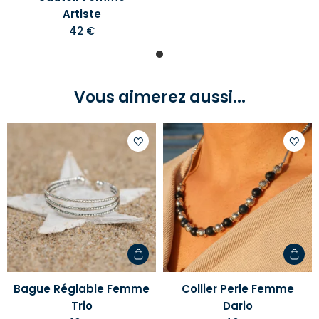
Artiste
42 €
Vous aimerez aussi...
Ajouter
Ajoute
à
à
votre
votre
liste
liste
d'envies
d'envi
Bague Réglable Femme
Collier Perle Femme
Trio
Dario