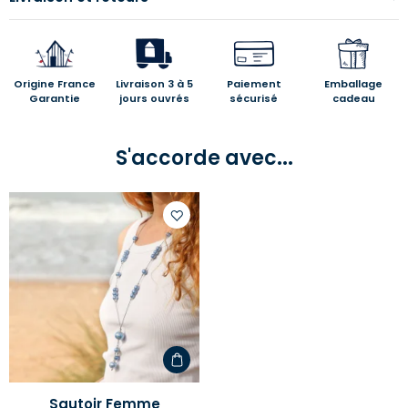
Origine France
Livraison 3 à 5
Paiement
Emballage
Garantie
jours ouvrés
sécurisé
cadeau
S'accorde avec...
Ajouter
à
votre
liste
d'envies
Sautoir Femme