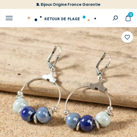
🧵 Bijoux Origine France Garantie
0
Ajoute
à
votre
liste
d'envi