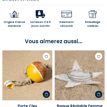
Origine France
Livraison 3 à 5
Paiement
Emballage
Garantie
jours ouvrés
sécurisé
cadeau
Vous aimerez aussi...
Ajouter
Ajoute
à
à
votre
votre
liste
liste
d'envies
d'envi
Porte Cles
Bague Réglable Femme