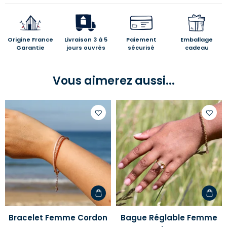
Origine France
Livraison 3 à 5
Paiement
Emballage
Garantie
jours ouvrés
sécurisé
cadeau
Vous aimerez aussi...
Ajouter
Ajoute
à
à
votre
votre
liste
liste
d'envies
d'envi
Bracelet Femme Cordon
Bague Réglable Femme