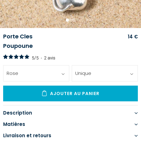
1
2
3
Porte Cles
14 €
Poupoune
5
/
5
-
2
avis
Rose
Unique
AJOUTER AU PANIER
Description
Matières
Livraison et retours