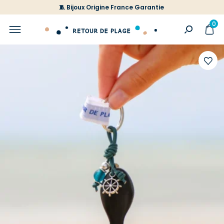
🧵 Bijoux Origine France Garantie
0
Ajoute
à
votre
liste
d'envi