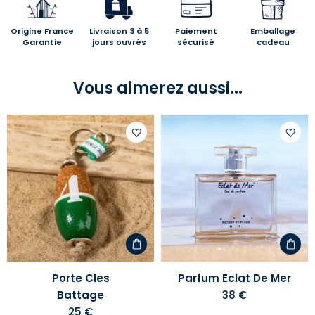
Origine France
Livraison 3 à 5
Paiement
Emballage
Garantie
jours ouvrés
sécurisé
cadeau
Vous aimerez aussi...
Ajouter
Ajoute
à
à
votre
votre
liste
liste
d'envies
d'envi
Porte Cles
Parfum Eclat De Mer
Battage
38 €
25 €