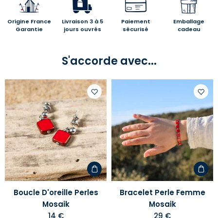
Origine France
Livraison 3 à 5
Paiement
Emballage
Garantie
jours ouvrés
sécurisé
cadeau
S'accorde avec...
Ajouter
Ajoute
à
à
votre
votre
liste
liste
d'envies
d'envi
Boucle D'oreille Perles
Bracelet Perle Femme
Mosaik
Mosaik
14 €
29 €