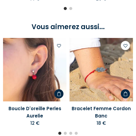
Vous aimerez aussi...
Ajouter
Ajoute
à
à
votre
votre
liste
liste
d'envies
d'envi
Boucle D'oreille Perles
Bracelet Femme Cordon
Aurelie
Banc
12 €
18 €