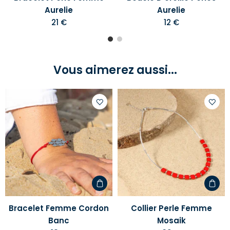
Aurelie
Aurelie
21 €
12 €
Vous aimerez aussi...
Ajouter
Ajoute
à
à
votre
votre
liste
liste
d'envies
d'envi
Bracelet Femme Cordon
Collier Perle Femme
Banc
Mosaik