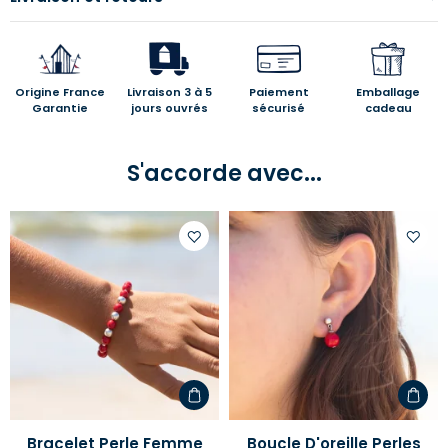
Origine France
Livraison 3 à 5
Paiement
Emballage
Garantie
jours ouvrés
sécurisé
cadeau
S'accorde avec...
Ajouter
Ajoute
à
à
votre
votre
liste
liste
d'envies
d'envi
Bracelet Perle Femme
Boucle D'oreille Perles