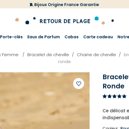
🧵 Bijoux Origine France Garantie
Porte-clés
Eaux de Parfum
Cabas
Carte cadeau
Notr
ux Femme
Bracelet de cheville
Chaine de cheville
br
ronde
Bracele
Ronde
Ajouter
à
votre
Ce délicat 
liste
indispensab
d'envies
Couleur :
Rou