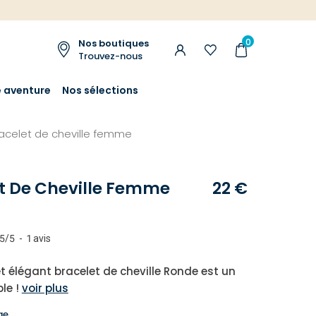
0
Nos boutiques
Trouvez-nous
e aventure
Nos sélections
acelet de cheville femme
t De Cheville Femme
22 €
5
/
5
-
1
avis
et élégant bracelet de cheville Ronde est un
le !
voir plus
ge