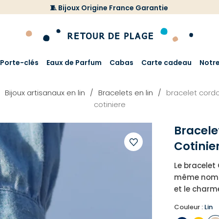
🧵 Bijoux Origine France Garantie
Porte-clés
Eaux de Parfum
Cabas
Carte cadeau
Notr
Bijoux artisanaux en lin
Bracelets en lin
bracelet cor
cotiniere
Bracel
Cotinie
Ajouter
Le bracelet 
à
même nom su
votre
et le charm
liste
d'envies
Couleur :
Lin