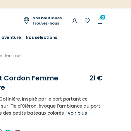
0
Nos boutiques
Trouvez-nous
e aventure
Nos sélections
don femme
et Cordon Femme
21 €
re
Cotinière, inspiré par le port portant ce
r l'île d'Oléron, évoque l'ambiance du port
e des petits bateaux colorés !
voir plus