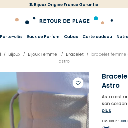
🧵 Bijoux Origine France Garantie
Porte-clés
Eaux de Parfum
Cabas
Carte cadeau
Notr
l
Bijoux
Bijoux Femme
Bracelet
bracelet femme 
astro
Bracel
Astro
Ajouter
Astro est u
à
son cordon 
votre
plus
liste
d'envies
Couleur :
Bleu