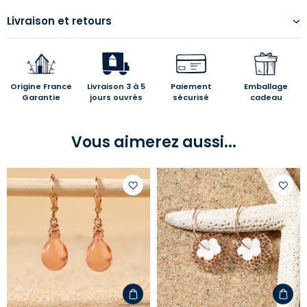
Livraison et retours
Origine France
Livraison 3 à 5
Paiement
Emballage
Garantie
jours ouvrés
sécurisé
cadeau
Vous aimerez aussi...
Ajouter
Ajoute
à
à
votre
votre
liste
liste
d'envies
d'envi