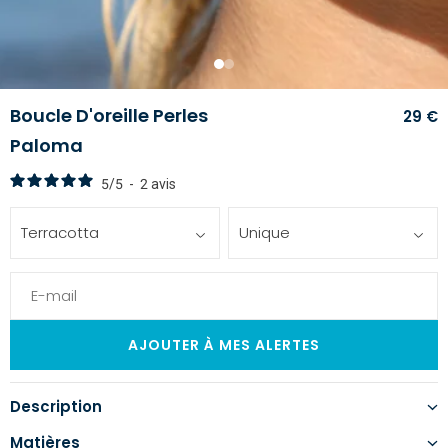
1
2
Boucle D'oreille Perles
29 €
Paloma
5
/
5
-
2
avis
Terracotta
Unique
Description
Matières