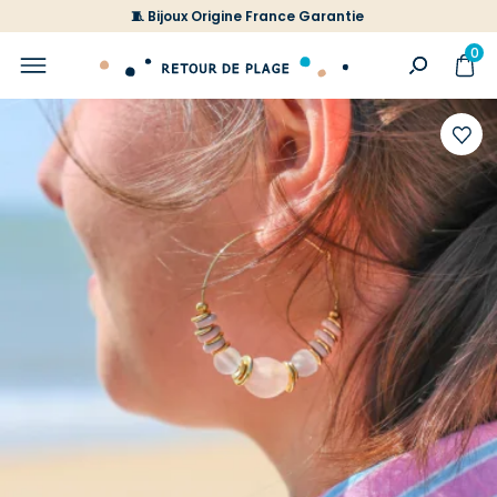
🧵 Bijoux Origine France Garantie
0
Ajoute
à
votre
liste
d'envi