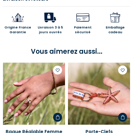
Origine France
Livraison 3 à 5
Paiement
Emballage
Garantie
jours ouvrés
sécurisé
cadeau
Vous aimerez aussi...
Ajouter
Ajoute
à
à
votre
votre
liste
liste
d'envies
d'envi
Bague Réglable Femme
Porte-Clefs