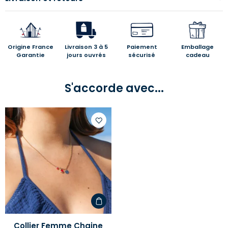
Origine France
Livraison 3 à 5
Paiement
Emballage
Garantie
jours ouvrés
sécurisé
cadeau
S'accorde avec...
Ajouter
à
votre
liste
d'envies
Collier Femme Chaine