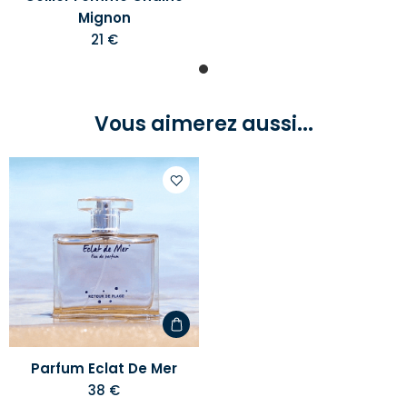
Mignon
21 €
Vous aimerez aussi...
Ajouter
à
votre
liste
d'envies
Parfum Eclat De Mer
38 €