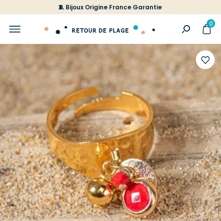
🧵 Bijoux Origine France Garantie
0
Ajoute
à
votre
liste
d'envi