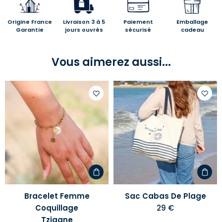
Origine France
Livraison 3 à 5
Paiement
Emballage
Garantie
jours ouvrés
sécurisé
cadeau
Vous aimerez aussi...
Ajouter
Ajoute
à
à
votre
votre
liste
liste
d'envies
d'envi
Bracelet Femme
Sac Cabas De Plage
Coquillage
29 €
Tzigane