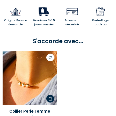
Origine France
Livraison 3 à 5
Paiement
Emballage
Garantie
jours ouvrés
sécurisé
cadeau
S'accorde avec...
Ajouter
à
votre
liste
d'envies
Collier Perle Femme