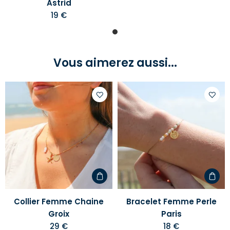
Astrid
19 €
Vous aimerez aussi...
Ajouter
Ajoute
à
à
votre
votre
liste
liste
d'envies
d'envi
Collier Femme Chaine
Bracelet Femme Perle
Groix
Paris
29 €
18 €