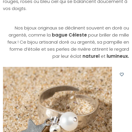
rouges, roses ou bleu ciel qui se balancent doucement à
vos doigts.
Nos bijoux originaux se déclinent souvent en doré ou
argenté, comme la
bague Céleste
pour briller de mille
feux ! Ce bijou artisanal doré ou argenté, sa pampille en
forme d’étoile et ses perles de rivière attirent le regard
par leur éclat
naturel
et
lumineux.
Ajoute
à
votre
liste
d'envi