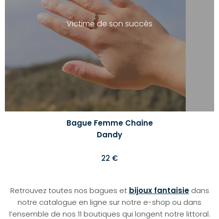
d'envi
Victime de son succès
Bague Femme Chaine
Dandy
22 €
Retrouvez toutes nos bagues et
bijoux fantaisie
dans
notre catalogue en ligne sur notre e-shop ou dans
l’ensemble de nos 11 boutiques qui longent notre littoral.