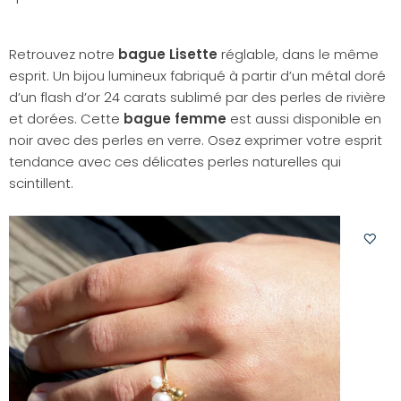
Retrouvez notre
bague Lisette
réglable, dans le même
esprit. Un bijou lumineux fabriqué à partir d’un métal doré
d’un flash d’or 24 carats sublimé par des perles de rivière
et dorées. Cette
bague femme
est aussi disponible en
noir avec des perles en verre. Osez exprimer votre esprit
tendance avec ces délicates perles naturelles qui
scintillent.
Ajoute
à
votre
liste
d'envi