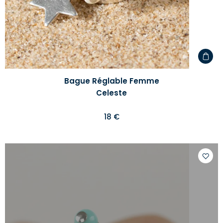
Bague Réglable Femme
Celeste
18 €
Ajoute
à
votre
liste
d'envi