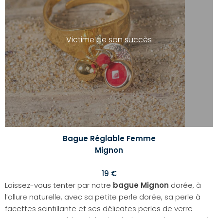
votre
liste
d'envi
Victime de son succès
Bague Réglable Femme
Mignon
19 €
Laissez-vous tenter par notre
bague Mignon
dorée, à
l’allure naturelle, avec sa petite perle dorée, sa perle à
facettes scintillante et ses délicates perles de verre