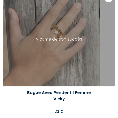
Ajoute
à
votre
liste
d'envi
Victime de son succès
Bague Avec Pendentif Femme
Vicky
23 €