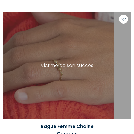
Ajoute
à
votre
liste
d'envi
Victime de son succès
Bague Femme Chaine
Campos