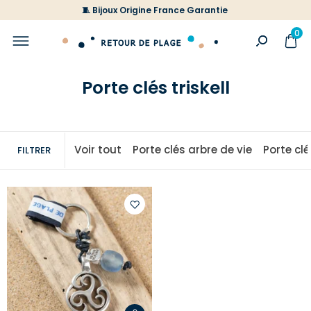
🧵 Bijoux Origine France Garantie
0
Porte clés triskell
Voir tout
Porte clés arbre de vie
Porte cl
FILTRER
Ajouter
à
votre
liste
d'envies