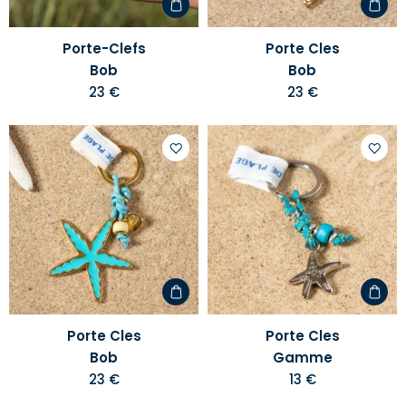
Porte-Clefs
Porte Cles
Bob
Bob
23 €
23 €
Ajouter
Ajoute
à
à
votre
votre
liste
liste
d'envies
d'envi
Porte Cles
Porte Cles
Bob
Gamme
23 €
13 €