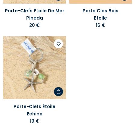
Porte-Clefs Etoile De Mer
Porte Cles Bois
Pineda
Etoile
20 €
16 €
Ajouter
à
votre
liste
d'envies
Porte-Clefs Étoile
Echino
19 €