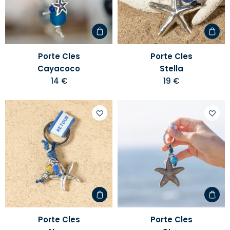
liste
liste
d'envies
d'envi
Porte Cles
Porte Cles
Cayacoco
Stella
14 €
19 €
Ajouter
Ajoute
à
à
votre
votre
liste
liste
d'envies
d'envi
Porte Cles
Porte Cles