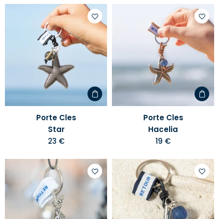
Ajouter
Ajoute
à
à
votre
votre
liste
liste
d'envies
d'envi
Porte Cles
Porte Cles
Star
Hacelia
23 €
19 €
Ajouter
Ajoute
à
à
votre
votre