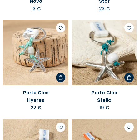
Novo
Star
13 €
23 €
Ajouter
Ajoute
à
à
votre
votre
liste
liste
d'envies
d'envi
Porte Cles
Porte Cles
Hyeres
Stella
22 €
19 €
Ajouter
Ajoute