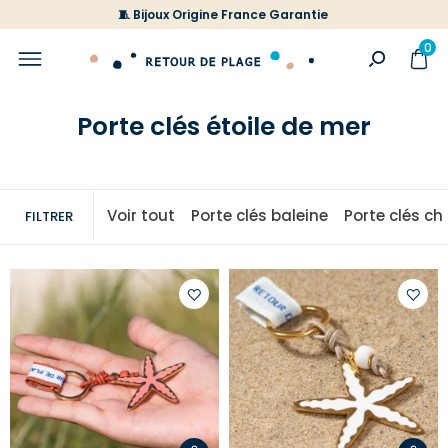
🧵 Bijoux Origine France Garantie
0
Porte clés étoile de mer
Voir tout
Porte clés baleine
Porte clés ch
FILTRER
Ajouter
Ajoute
à
à
votre
votre
liste
liste
d'envies
d'envi