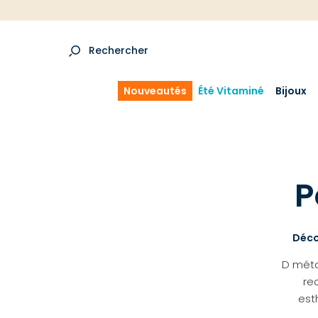
Rechercher
Nouveautés
Été Vitaminé
Bijoux
P
Déco
D métal
rec
est