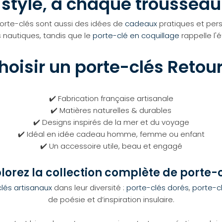
style, à chaque trousseau
porte-clés sont aussi des idées de
cadeaux
pratiques et pers
 nautiques, tandis que le
porte-clé en coquillage
rappelle l'é
hoisir un porte-clés Retour
✔️ Fabrication française artisanale
✔️ Matières naturelles & durables
✔️ Designs inspirés de la mer et du voyage
✔️ Idéal en idée cadeau homme, femme ou enfant
✔️ Un accessoire utile, beau et engagé
lorez la collection complète de porte-
lés artisanaux
dans leur diversité :
porte-clés dorés
,
porte-c
de poésie et d’inspiration insulaire.