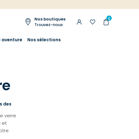
0
Nos boutiques
Trouvez-nous
e aventure
Nos sélections
re
s des
le verre
é et
otre