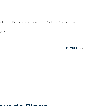
rde
Porte clés tissu
Porte clés perles
yclé
FILTRER