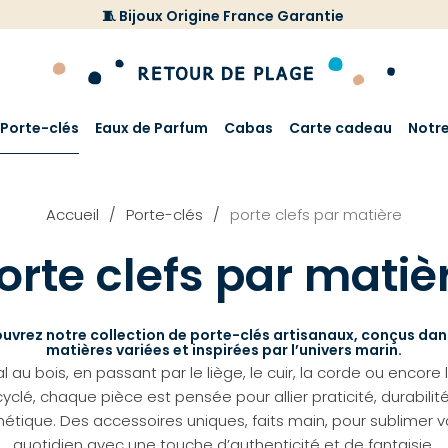
🧵 Bijoux Origine France Garantie
Porte-clés
Eaux de Parfum
Cabas
Carte cadeau
Notr
Accueil
Porte-clés
porte clefs par matière
orte clefs par matiè
uvrez notre collection de porte-clés artisanaux, conçus dan
matières variées et inspirées par l’univers marin.
 au bois, en passant par le liège, le cuir, la corde ou encore 
yclé, chaque pièce est pensée pour allier praticité, durabilit
hétique. Des accessoires uniques, faits main, pour sublimer v
quotidien avec une touche d’authenticité et de fantaisie.