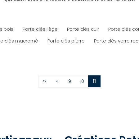
s bois
Porte clés liège
Porte clés cuir
Porte clés co
te clés macramé
Porte clés pierre
Porte clés verre rec
<<
<
9
10
11