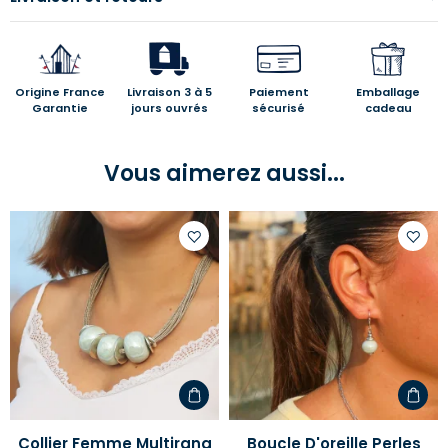
Origine France
Livraison 3 à 5
Paiement
Emballage
Garantie
jours ouvrés
sécurisé
cadeau
Vous aimerez aussi...
Ajouter
Ajoute
à
à
votre
votre
liste
liste
d'envies
d'envi
Collier Femme Multirang
Boucle D'oreille Perles