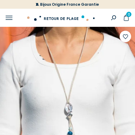
🧵 Bijoux Origine France Garantie
0
Ajoute
à
votre
liste
d'envi