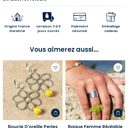
Origine France
Livraison 3 à 5
Paiement
Emballage
Garantie
jours ouvrés
sécurisé
cadeau
Vous aimerez aussi...
Ajouter
Ajoute
à
à
votre
votre
liste
liste
d'envies
d'envi
Boucle D'oreille Perles
Bague Femme Réglable