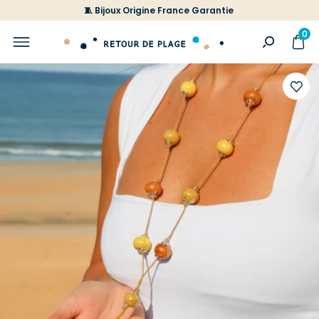
🧵 Bijoux Origine France Garantie
0
Ajoute
à
votre
liste
d'envi