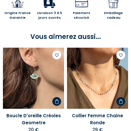
Origine France
Livraison 3 à 5
Paiement
Emballage
Garantie
jours ouvrés
sécurisé
cadeau
Vous aimerez aussi...
Ajouter
Ajoute
à
à
votre
votre
liste
liste
d'envies
d'envi
Boucle D'oreille Créoles
Collier Femme Chaine
Geometre
Ronde
20 €
29 €