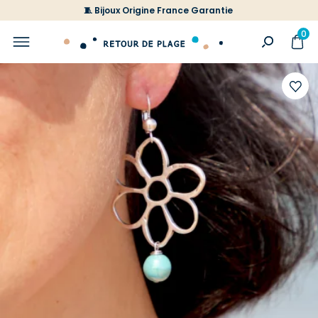
🧵 Bijoux Origine France Garantie
0
Ajoute
à
votre
liste
d'envi