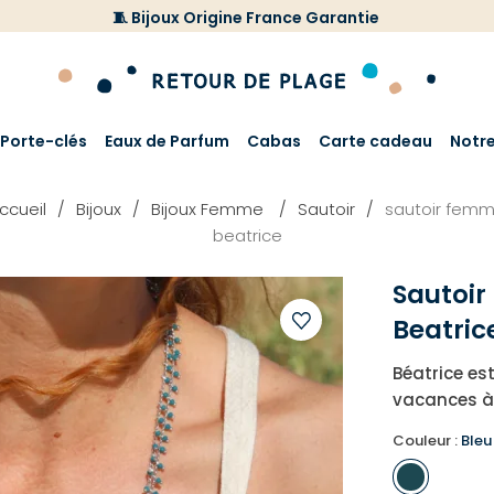
🧵 Bijoux Origine France Garantie
Porte-clés
Eaux de Parfum
Cabas
Carte cadeau
Notr
ccueil
Bijoux
Bijoux Femme
Sautoir
sautoir fem
beatrice
Sautoi
Beatric
Ajouter
Béatrice es
à
vacances à
votre
liste
Couleur :
Bleu
d'envies