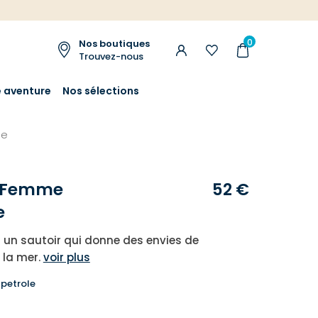
0
Nos boutiques
Trouvez-nous
e aventure
Nos sélections
me
r Femme
52 €
e
t un sautoir qui donne des envies de
 la mer.
voir plus
 petrole