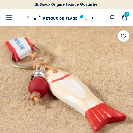
🧵 Bijoux Origine France Garantie
0
Ajoute
à
votre
liste
d'envi