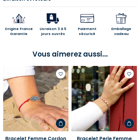
Origine France
Livraison 3 à 5
Paiement
Emballage
Garantie
jours ouvrés
sécurisé
cadeau
Vous aimerez aussi...
Ajouter
Ajoute
à
à
votre
votre
liste
liste
d'envies
d'envi
Bracelet Femme Cordon
Bracelet Perle Femme