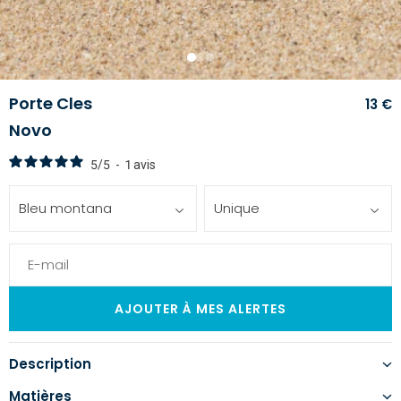
1
2
3
Porte Cles
13 €
Novo
5
/
5
-
1
avis
Bleu montana
Unique
Description
Matières