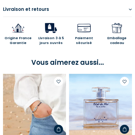
Livraison et retours
Origine France
Livraison 3 à 5
Paiement
Emballage
Garantie
jours ouvrés
sécurisé
cadeau
Vous aimerez aussi...
Ajouter
Ajoute
à
à
votre
votre
liste
liste
d'envies
d'envi