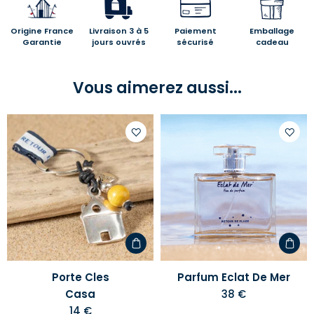
Origine France
Livraison 3 à 5
Paiement
Emballage
Garantie
jours ouvrés
sécurisé
cadeau
Vous aimerez aussi...
Ajouter
Ajoute
à
à
votre
votre
liste
liste
d'envies
d'envi
Porte Cles
Parfum Eclat De Mer
Casa
38 €
14 €