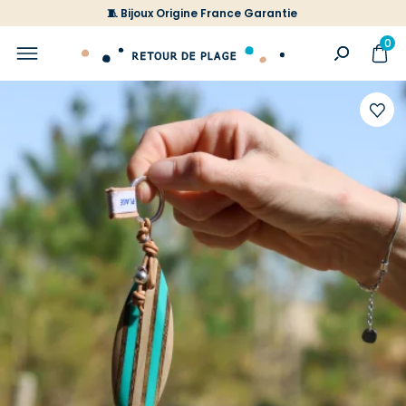
🧵 Bijoux Origine France Garantie
0
Ajoute
à
votre
liste
d'envi